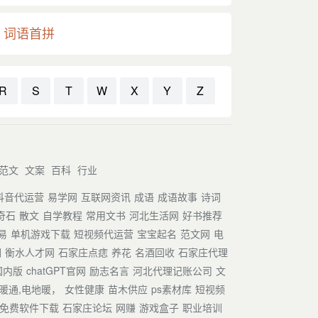
词语首拼
R
S
T
W
X
Y
Z
范文
文案
百科
行业
抖音代运营
易学网
互联网资讯
成语
成语故事
诗词
奇石
散文
自学教程
常用文书
河北生活网
好书推荐
易
单机游戏下载
短视频代运营
宝宝起名
范文网
电
词
衡水人才网
石家庄点痣
养花
名酒回收
石家庄代理
T国内版
chatGPT官网
励志名言
河北代理记账公司
文
暖通,电地暖，
女性健康
苗木供应
ps素材库
短视频
免费软件下载
石家庄论坛
网赚
游戏盒子
职业培训