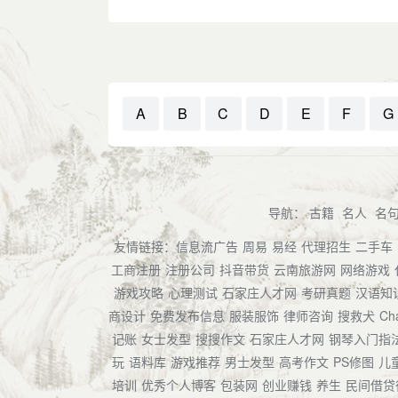
A
B
C
D
E
F
G
导航：
古籍
名人
名
友情链接：
信息流广告
周易
易经
代理招生
二手车
工商注册
注册公司
抖音带货
云南旅游网
网络游戏
游戏攻略
心理测试
石家庄人才网
考研真题
汉语知
商设计
免费发布信息
服装服饰
律师咨询
搜救犬
Ch
记账
女士发型
搜搜作文
石家庄人才网
钢琴入门指
玩
语料库
游戏推荐
男士发型
高考作文
PS修图
儿
培训
优秀个人博客
包装网
创业赚钱
养生
民间借贷