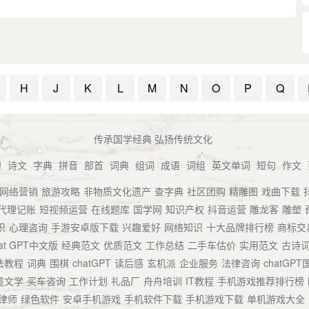
H
J
K
L
M
N
O
P
Q
传承国学经典 弘扬传统文化
句
诗文
字典
拼音
部首
词典
组词
成语
词组
英文单词
短句
作文
网络营销
旅游攻略
非物质文化遗产
查字典
社区团购
精雕图
戏曲下载
代理记账
短视频运营
在线题库
国学网
知识产权
抖音运营
雕龙客
雕塑
识
心理咨询
手游安卓版下载
兴趣爱好
网络知识
十大品牌排行榜
商标交
at GPT中文版
经典范文
优质范文
工作总结
二手车估价
实用范文
古诗
法教程
词典
围棋
chatGPT
读后感
玄机派
企业服务
法律咨询
chatGP
童文学
买车咨询
工作计划
礼品厂
舟舟培训
IT教程
手机游戏推荐排行榜
律师
绿色软件
安卓手机游戏
手机软件下载
手机游戏下载
单机游戏大全